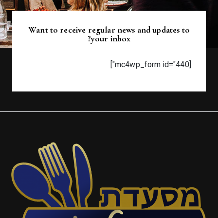
Want to receive regular news and updates to
your inbox?
[mc4wp_form id="440"]