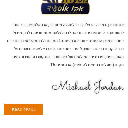
אנחנו כאן, במרכז הרצליה כבר למעלה מ-עשור, אבו אלסעיד, דור שני
למשפחה של מסעדנים שמביאה לכם לצלחת מנות טריות בלבד, תיבול
ייחודי וכמובן החומוס – עוד לא טעמתם? תתכוננו להתאהב! אלו שמכירים
כבר לוקחים הביתה במשקל. עוד בתפריט של אבו אלסעיד: בשרים על
האש, דגים, פירות ים, ממולאים של בית ועוד... התקשרו עכשיו והזמינו
מקום (פועלים בהתאם להנחיות) או הזמינו TA
Michael Jordan
READ MORE